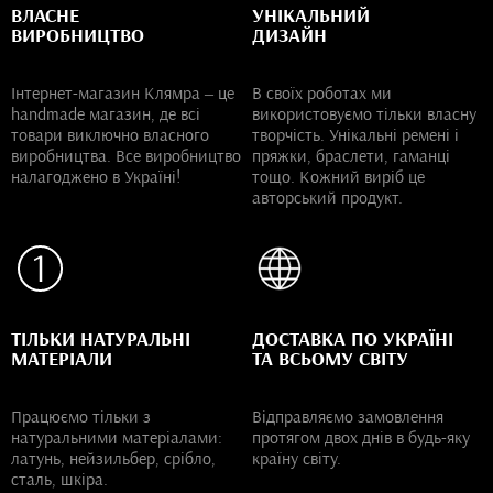
ВЛАСНЕ
УНІКАЛЬНИЙ
ВИРОБНИЦТВО
ДИЗАЙН
Інтернет-магазин Клямра – це
В своїх роботах ми
handmade магазин, де всі
використовуємо тільки власну
товари виключно власного
творчість. Унікальні ремені і
виробництва. Все виробництво
пряжки, браслети, гаманці
налагоджено в Україні!
тощо. Кожний виріб це
авторський продукт.
ТІЛЬКИ НАТУРАЛЬНІ
ДОСТАВКА ПО УКРАЇНІ
МАТЕРІАЛИ
ТА ВСЬОМУ СВІТУ
Працюємо тільки з
Відправляємо замовлення
натуральними матеріалами:
протягом двох днів в будь-яку
латунь, нейзильбер, срібло,
країну світу.
сталь, шкіра.