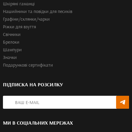
Шкіряні гаманці
Нашийники та повідки для песиків
Графіни/склянки/чарки
Ріжки для взуття
Свічники
Брелоки
Шампури
Значки
Подарункові сертифікати
ПІДПИСКА НА РОЗСИЛКУ
МИ В СОЦІАЛЬНИХ МЕРЕЖАХ