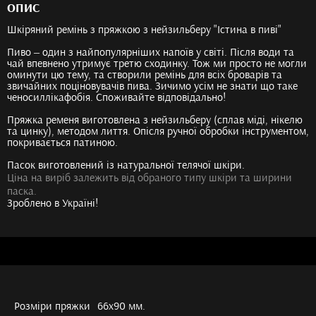
ОПИС
Шкіряний ремінь з пряжкою з нейзильберу "Істина в пиві"
Пиво – один з найпопулярніших напоїв у світі. Після води та
чай впевнено утримує третю сходинку. Тож ми просто не могли
оминути цю тему, та створили ремінь для всіх броварів та
звичайних поціновувачів пива. Зичимо усім не знати що таке
ченосиллікафобія. Споживайте відповідально!
Пряжка ременя виготовлена з нейзильберу (сплав міді, нікелю
та цинку), методом лиття. Опісля ручної обробки інструментом,
покривається патиною.
Пасок виготовлений із натуральної телячої шкіри.
Ціна на виріб залежить від обраного типу шкіри та ширини
паска.
Зроблено в Україні!
Розміри пряжки
66х90 мм.