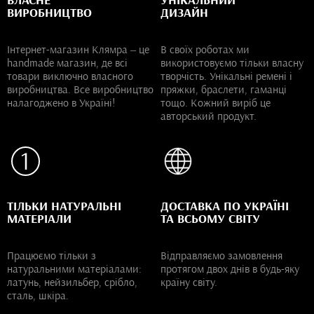
ВЛАСНЕ
УНІКАЛЬНИЙ
ВИРОБНИЦТВО
ДИЗАЙН
Інтернет-магазин Клямра – це
В своїх роботах ми
handmade магазин, де всі
використовуємо тільки власну
товари виключно власного
творчість. Унікальні ремені і
виробництва. Все виробництво
пряжки, браслети, гаманці
налагоджено в Україні!
тощо. Кожний виріб це
авторський продукт.
ТІЛЬКИ НАТУРАЛЬНІ
ДОСТАВКА ПО УКРАЇНІ
МАТЕРІАЛИ
ТА ВСЬОМУ СВІТУ
Працюємо тільки з
Відправляємо замовлення
натуральними матеріалами:
протягом двох днів в будь-яку
латунь, нейзильбер, срібло,
країну світу.
сталь, шкіра.