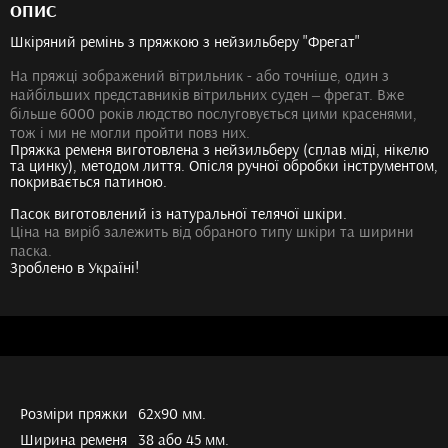
ОПИС
Шкіряний ремінь з пряжкою з нейзильберу "Фрегат"
На пряжці зображений вітрильник - або точніше, один з
найбільших представників вітрильних суден – фрегат. Вже
більше 6000 років людство послуговується цими красенями,
тож і ми не могли пройти повз них.
Пряжка ременя виготовлена з нейзильберу (сплав міді, нікелю
та цинку), методом лиття. Опісля ручної обробки інструментом,
покривається патиною.
Пасок виготовлений із натуральної телячої шкіри.
Ціна на виріб залежить від обраного типу шкіри та ширини
паска.
Зроблено в Україні!
Розміри пряжки
62х90 мм.
Ширина ременя
38 або 45 мм.