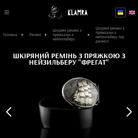
Шкіряні ремені з
Шкіряні ремені з
пряжками з
Головна
Ремені
пряжками з
нейзильберу під
нейзильберу
джинси
ШКІРЯНИЙ РЕМІНЬ З ПРЯЖКОЮ З
НЕЙЗИЛЬБЕРУ "ФРЕГАТ"